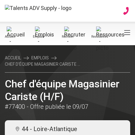
Accueil
Emplois
Recruter
Ressources
ACCUEIL
EMPLOIS
CHEF D'ÉQUIPE MAGASINIER CARISTE ...
Chef d'équipe Magasinier
Cariste (H/F)
#77400
- Offre publiée le 09/07
44 - Loire-Atlantique