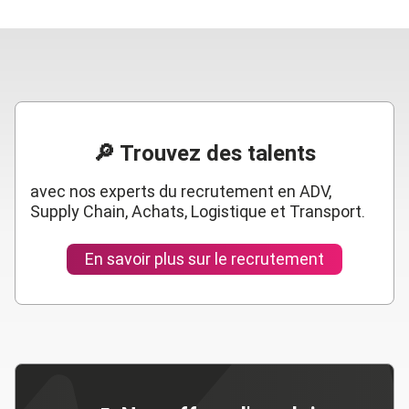
5 exemples de biais cognitifs dans le
L
recrutement
r
10 NOV 2022
27
🔎 Trouvez des talents
avec nos experts du recrutement en ADV,
Supply Chain, Achats, Logistique et Transport.
En savoir plus sur le recrutement