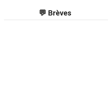
Recrutement en logistique, ADV et
Supply Chain en 2023
💬 Brèves
22 DÉC 2022