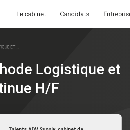
Le cabinet
Candidats
Entrepris
UE ET ...
ode Logistique et
tinue H/F
Talents ADV Supply, cabinet de