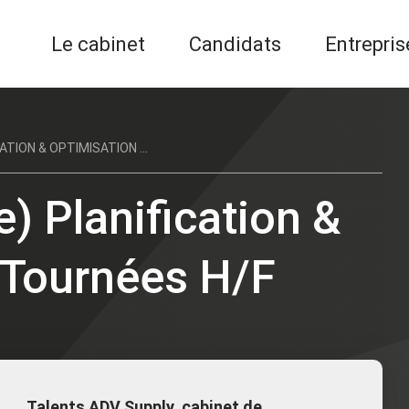
Le cabinet
Candidats
Entrepris
TION & OPTIMISATION ...
e) Planification &
 Tournées H/F
Talents ADV Supply, cabinet de