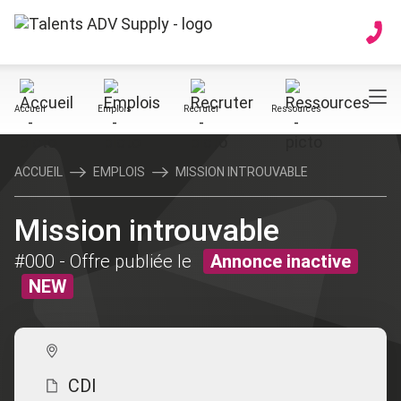
Accueil
Emplois
Recruter
Ressources
ACCUEIL
EMPLOIS
MISSION INTROUVABLE
Mission introuvable
#000
- Offre publiée le
Annonce inactive
NEW
CDI