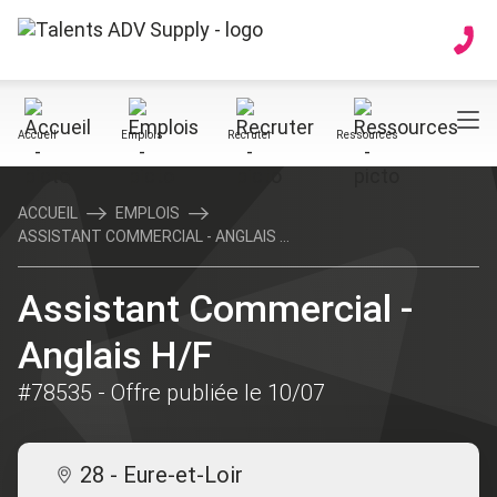
Accueil
Emplois
Recruter
Ressources
ACCUEIL
EMPLOIS
ASSISTANT COMMERCIAL - ANGLAIS ...
Assistant Commercial -
Anglais H/F
#78535
- Offre publiée le 10/07
28 - Eure-et-Loir