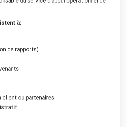
onsable du service d'appui opérationnel de
.
stent à:
on de rapports)
rvenants
n client ou partenaires
stratif