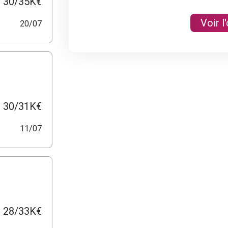
30/35K€
Voir l
20/07
30/31K€
11/07
28/33K€