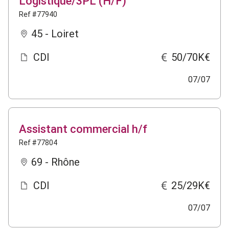
Logistique/3PL (H/F)
Ref #77940
45 - Loiret
CDI
50/70K€
07/07
Assistant commercial h/f
Ref #77804
69 - Rhône
CDI
25/29K€
07/07