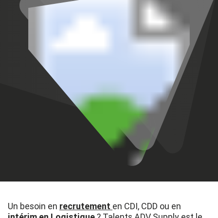
Un besoin en
recrutement
en CDI, CDD ou en
intérim en
Logistique
?
Talents ADV
Supply
est le